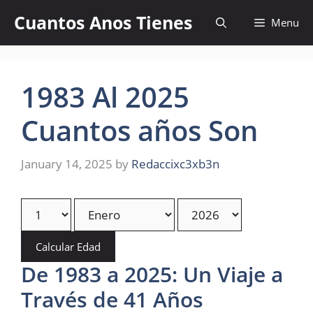
Skip
Cuantos Anos Tienes
Menu
to
content
1983 Al 2025
Cuantos años Son
January 14, 2025
by
Redaccixc3xb3n
Calcular Edad
De 1983 a 2025: Un Viaje a
Través de 41 Años