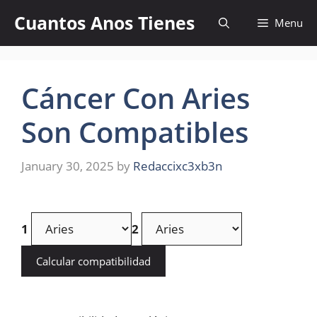
Skip
Cuantos Anos Tienes
Menu
to
content
Cáncer Con Aries
Son Compatibles
January 30, 2025
by
Redaccixc3xb3n
1
2
Calcular compatibilidad