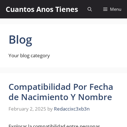
Skip
Cuantos Anos Tienes
Menu
to
content
Blog
Your blog category
Compatibilidad Por Fecha
de Nacimiento Y Nombre
February 2, 2025
by
Redaccixc3xb3n
Explorar la compatibilidad entre personas