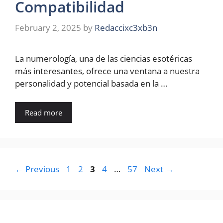
Compatibilidad
February 2, 2025
by
Redaccixc3xb3n
La numerología, una de las ciencias esotéricas
más interesantes, ofrece una ventana a nuestra
personalidad y potencial basada en la …
Read more
Page
Page
Page
Page
Page
←
Previous
1
2
3
4
…
57
Next
→