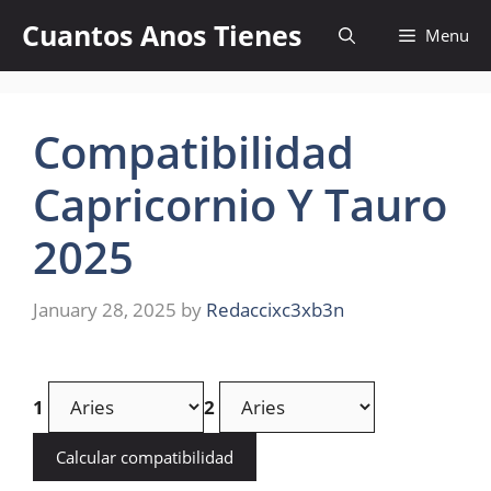
Skip
Cuantos Anos Tienes
Menu
to
content
Compatibilidad
Capricornio Y Tauro
2025
January 28, 2025
by
Redaccixc3xb3n
1
2
Calcular compatibilidad