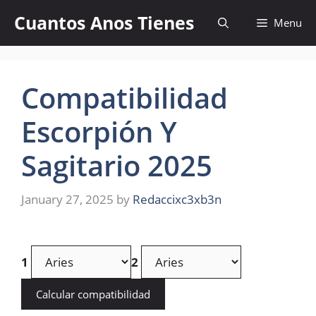
Skip
Cuantos Anos Tienes
Menu
to
content
Compatibilidad
Escorpión Y
Sagitario 2025
January 27, 2025
by
Redaccixc3xb3n
1
2
Calcular compatibilidad