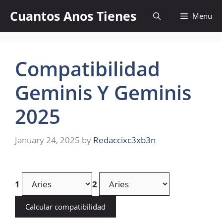
Skip
Cuantos Anos Tienes
Menu
to
content
Compatibilidad
Geminis Y Geminis
2025
January 24, 2025
by
Redaccixc3xb3n
1
2
Calcular compatibilidad