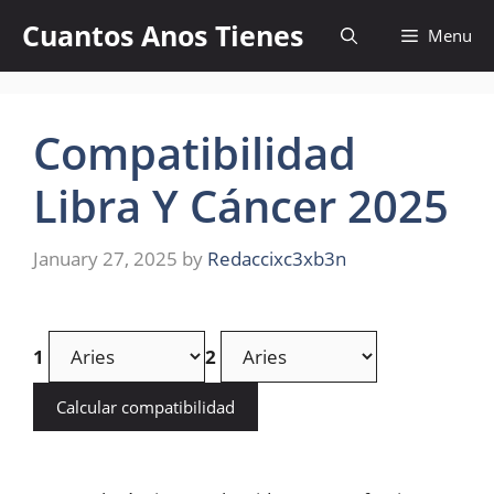
Skip
Cuantos Anos Tienes
Menu
to
content
Compatibilidad
Libra Y Cáncer 2025
January 27, 2025
by
Redaccixc3xb3n
1
2
Calcular compatibilidad