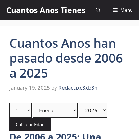
Skip
Cuantos Anos Tienes
Menu
to
content
Cuantos Anos han
pasado desde 2006
a 2025
January 19, 2025
by
Redaccixc3xb3n
Calcular Edad
De 2006 a 2025: Una