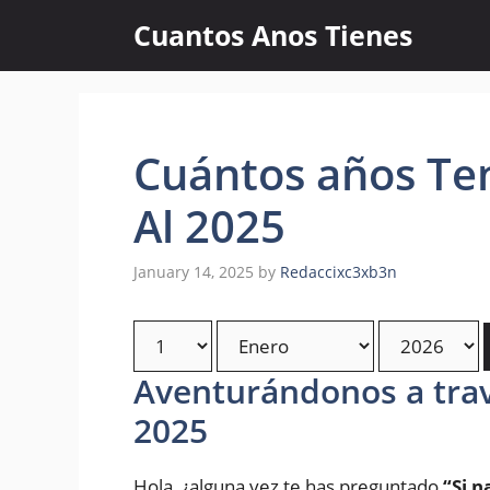
Skip
Cuantos Anos Tienes
to
content
Cuántos años Ten
Al 2025
January 14, 2025
by
Redaccixc3xb3n
Aventurándonos a trav
2025
Hola, ¿alguna vez te has preguntado
“Si n