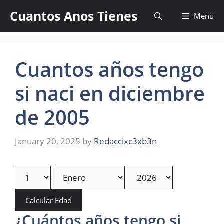
Skip
Cuantos Anos Tienes
Menu
to
content
Cuantos años tengo
si naci en diciembre
de 2005
January 20, 2025
by
Redaccixc3xb3n
Calcular Edad
¿Cuántos años tengo si