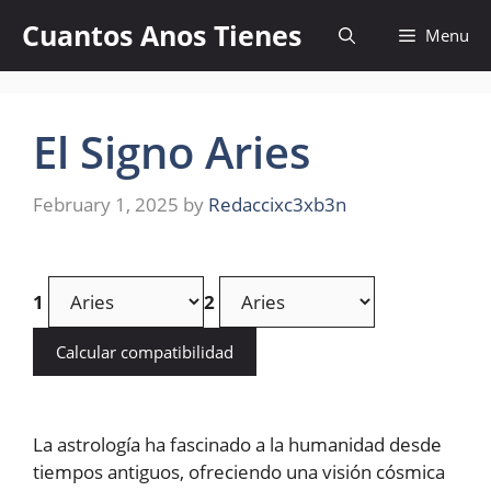
Skip
Cuantos Anos Tienes
Menu
to
content
El Signo Aries
February 1, 2025
by
Redaccixc3xb3n
1
2
Calcular compatibilidad
La astrología ha fascinado a la humanidad desde
tiempos antiguos, ofreciendo una visión cósmica