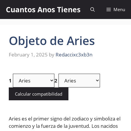
Skip
Cuantos Anos Tienes
Menu
to
content
Objeto de Aries
February 1, 2025
by
Redaccixc3xb3n
1
2
Calcular compatibilidad
Aries es el primer signo del zodiaco y simboliza el
comienzo y la fuerza de la juventud. Los nacidos