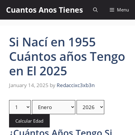
Skip
Cuantos Anos Tienes
Menu
to
content
Si Nací en 1955
Cuántos años Tengo
en El 2025
January 14, 2025
by
Redaccixc3xb3n
Calcular Edad
¿Cuántos Años Tengo Si