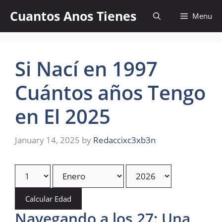
Skip
Cuantos Anos Tienes
Menu
to
content
Si Nací en 1997
Cuántos años Tengo
en El 2025
January 14, 2025
by
Redaccixc3xb3n
Calcular Edad
Navegando a los 27: Una